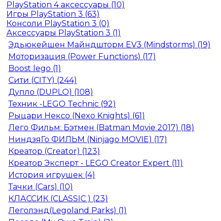
PlayStation 4 аксессуары (10)
Игры PlayStation 3 (63)
Консоли PlayStation 3 (0)
Аксессуары PlayStation 3 (1)
Эдьюкейшен Майндшторм EV3 (Mindstorms) (19)
Моторизация (Power Functions) (17)
Boost lego (1)
Сити (CITY) (244)
Дупло (DUPLO) (108)
Техник -LEGO Technic (92)
Рыцари Нексо (Nexo Knights) (61)
Лего Фильм: Бэтмен (Batman Movie 2017) (18)
НиндзяГо ФИЛЬМ (Ninjago MOVIE) (17)
Креатор (Creator) (123)
Креатор Эксперт - LEGO Creator Expert (11)
История игрушек (4)
Тачки (Cars) (10)
КЛАССИК (CLASSIC ) (23)
Леголэнд(Legoland Parks) (1)