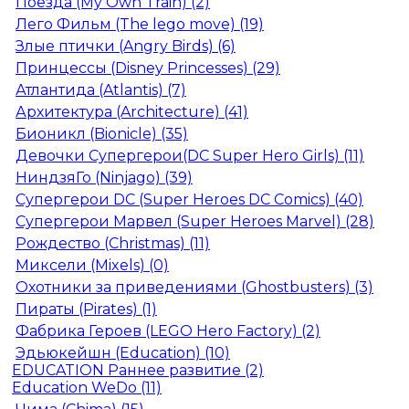
Поезда (My Own Train) (2)
Лего Фильм (The lego move) (19)
Злые птички (Angry Birds) (6)
Принцессы (Disney Princesses) (29)
Атлантида (Atlantis) (7)
Архитектура (Architecture) (41)
Бионикл (Bionicle) (35)
Девочки Супергерои(DC Super Hero Girls) (11)
НиндзяГо (Ninjago) (39)
Супергерои DC (Super Heroes DC Comics) (40)
Супергерои Марвел (Super Heroes Marvel) (28)
Рождество (Christmas) (11)
Миксели (Mixels) (0)
Охотники за приведениями (Ghostbusters) (3)
Пираты (Pirates) (1)
Фабрика Героев (LEGO Hero Factory) (2)
Эдьюкейшн (Education) (10)
EDUCATION Раннее развитие (2)
Education WeDo (11)