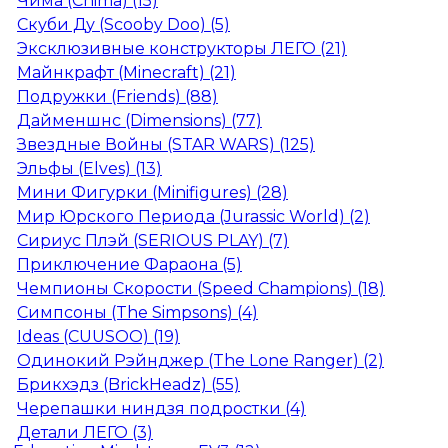
Чима (Chima) (15)
Скуби Ду (Scooby Doo) (5)
Эксклюзивные конструкторы ЛЕГО (21)
Майнкрафт (Minecraft) (21)
Подружки (Friends) (88)
Дайменшнс (Dimensions) (77)
Звездные Войны (STAR WARS) (125)
Эльфы (Elves) (13)
Мини Фигурки (Minifigures) (28)
Мир Юрского Периода (Jurassic World) (2)
Сириус Плэй (SERIOUS PLAY) (7)
Приключение Фараона (5)
Чемпионы Скорости (Speed Champions) (18)
Симпсоны (The Simpsons) (4)
Ideas (CUUSOO) (19)
Одинокий Рэйнджер (The Lone Ranger) (2)
Брикхэдз (BrickHeadz) (55)
Черепашки ниндзя подростки (4)
Детали ЛЕГО (3)