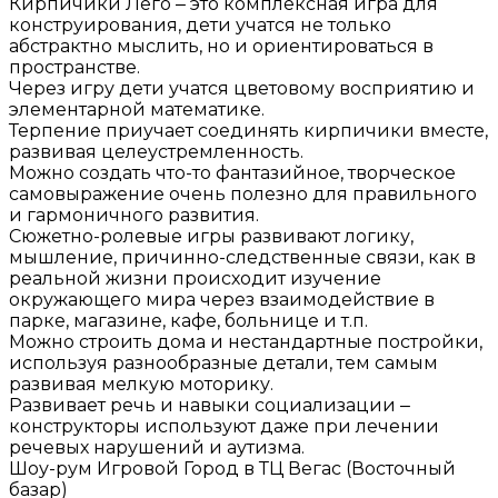
Кирпичики Лего ‒ это комплексная игра для
конструирования, дети учатся не только
абстрактно мыслить, но и ориентироваться в
пространстве.
Через игру дети учатся цветовому восприятию и
элементарной математике.
Терпение приучает соединять кирпичики вместе,
развивая целеустремленность.
Можно создать что-то фантазийное, творческое
самовыражение очень полезно для правильного
и гармоничного развития.
Сюжетно-ролевые игры развивают логику,
мышление, причинно-следственные связи, как в
реальной жизни происходит изучение
окружающего мира через взаимодействие в
парке, магазине, кафе, больнице и т.п.
Можно строить дома и нестандартные постройки,
используя разнообразные детали, тем самым
развивая мелкую моторику.
Развивает речь и навыки социализации ‒
конструкторы используют даже при лечении
речевых нарушений и аутизма.
Шоу-рум Игровой Город в ТЦ Вегас (Восточный
базар)