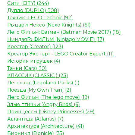
Сити (CITY) (244)
Дупло (DUPLO) (108)
Техник -LEGO Technic (92)
Рыцари Нексо (Nexo Knights) (61)
Лего Фильм: Бэтмен (Batman Movie 2017) (18)
НиндзяГо ФИЛЬМ (Ninjago MOVIE) (17)
Креатор (Creator) (123)
Креатор Эксперт - LEGO Creator Expert (11)
История игрушек (4)
Тачки (Cars) (10)
КЛАССИК (CLASSIC ) (23)
Леголэнд(Legoland Parks) (1)
Поезда (My Own Train) (2)
Лего Фильм (The lego move) (19)
Злые птички (Angry Birds) (6)
Принцессы (Disney Princesses) (29)
Атлантида (Atlantis) (7)
Архитектура (Architecture) (41)
Бионикл (Bionicle) (35)