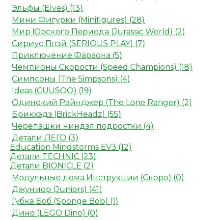
Эльфы (Elves) (13)
Мини Фигурки (Minifigures) (28)
Мир Юрского Периода (Jurassic World) (2)
Сириус Плэй (SERIOUS PLAY) (7)
Приключение Фараона (5)
Чемпионы Скорости (Speed Champions) (18)
Симпсоны (The Simpsons) (4)
Ideas (CUUSOO) (19)
Одинокий Рэйнджер (The Lone Ranger) (2)
Брикхэдз (BrickHeadz) (55)
Черепашки ниндзя подростки (4)
Детали ЛЕГО (3)
Education Mindstorms EV3 (12)
Детали TECHNIC (23)
Детали BIONICLE (2)
Модульные дома Инструкции (Скоро) (0)
Джуниор (Juniors) (41)
Губка Боб (Sponge Bob) (1)
Дино (LEGO Dino) (0)