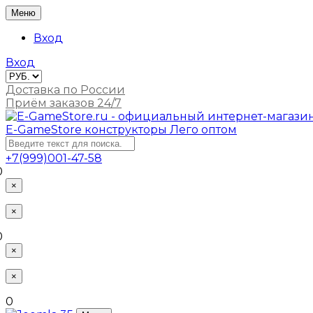
Меню
Вход
Вход
Доставка по России
Приём заказов 24/7
E-GameStore
конструкторы Лего оптом
+7(999)001-47-58
0
×
×
0
×
×
0