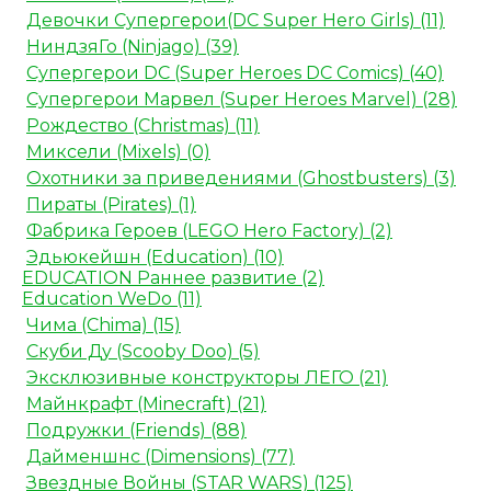
Девочки Супергерои(DC Super Hero Girls) (11)
НиндзяГо (Ninjago) (39)
Супергерои DC (Super Heroes DC Comics) (40)
Супергерои Марвел (Super Heroes Marvel) (28)
Рождество (Christmas) (11)
Миксели (Mixels) (0)
Охотники за приведениями (Ghostbusters) (3)
Пираты (Pirates) (1)
Фабрика Героев (LEGO Hero Factory) (2)
Эдьюкейшн (Education) (10)
EDUCATION Раннее развитие (2)
Education WeDo (11)
Чима (Chima) (15)
Скуби Ду (Scooby Doo) (5)
Эксклюзивные конструкторы ЛЕГО (21)
Майнкрафт (Minecraft) (21)
Подружки (Friends) (88)
Дайменшнс (Dimensions) (77)
Звездные Войны (STAR WARS) (125)