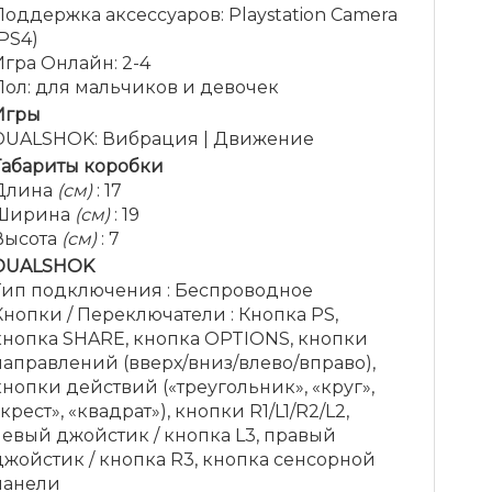
Поддержка аксессуаров
:
Playstation Camera
(PS4)
Игра Онлайн
:
2-4
Пол
:
для мальчиков и девочек
Игры
DUALSHOK
:
Вибрация | Движение
Габариты коробки
Длина
(см)
:
17
Ширина
(см)
:
19
Высота
(см)
:
7
DUALSHOK
Тип подключения
:
Беспроводное
Кнопки / Переключатели
:
Кнопка PS,
кнопка SHARE, кнопка OPTIONS, кнопки
направлений (вверх/вниз/влево/вправо),
кнопки действий («треугольник», «круг»,
«крест», «квадрат»), кнопки R1/L1/R2/L2,
левый джойстик / кнопка L3, правый
джойстик / кнопка R3, кнопка сенсорной
панели