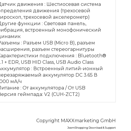
Датчик движения
:
Шестиосевая система
определения движения (трехосевой
гироскоп, трехосевой акселерометр)
Другие функции
:
Световая панель,
вибрация, встроенный монофонический
динамик
Разъемы
:
Разъем USB (Micro B), разъем
расширения, разъем стереогарнитуры
Характеристики подключения
:
Bluetooth®
2.1 + EDR, USB HID Class, USB Audio Class
Аккумулятор
:
Встроенный литий-ионный
перезаряжаемый аккумулятор DC 3.65 В
1000 мА/ч
Питание
:
От аккумулятора / От USB
Версия геймпада
:
V2 (CUH-ZCT2)
Copyright MAXXmarketing GmbH
JoomShopping Download & Support