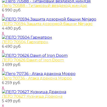
Лего 70588 - Титановый вездеход ниндзя
6 990 руб.
x
ЛЕГО 70594 Защита дозорной башни Ninjago
4 490 руб.
x
ЛЕГО 70504 Гарматрон
6 490 руб.
x
ЛЕГО 70626 Dawn of Iron Doom
3 699 руб.
x
Лего 70736 - Атака дракона Морро
6 259 руб.
x
ЛЕГО 70627 Кузница Дракона
5 499 руб.
x