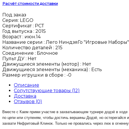
Расчёт стоимости доставки
Под заказ
Серия:
LEGO
Сертификат :
РСТ
Год выпуска :
2015
Возраст :
июн.14
Название серии :
Лего НиндзяГо "Игровые Наборы"
Количество деталей :
215
Соединение :
Блочное
Пульт ДУ :
Нет
Движущиеся элементы (мотор) :
Нет
Движущиеся элементы (механика) :
Есть
Размер игрушки в сборе :
-0
Описание
Сопутствующие товары (12)
Доставка
Отзывов (0)
Вместе с Каем прими участие в захватывающем турнире додзё в ходе п
по цепи или ступеням, чтобы достичь вершины Додзё, но остерегайся
захвати Нефритовый Клинок. Только не провались через люк в огненну