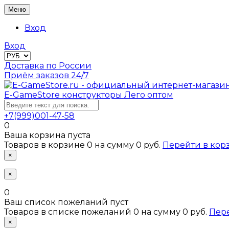
Меню
Вход
Вход
Доставка по России
Приём заказов 24/7
E-GameStore
конструкторы Лего оптом
+7(999)001-47-58
0
Ваша корзина пуста
Товаров в корзине
0
на сумму
0 руб.
Перейти в кор
×
×
0
Ваш список пожеланий пуст
Товаров в списке пожеланий
0
на сумму
0 руб.
Пер
×