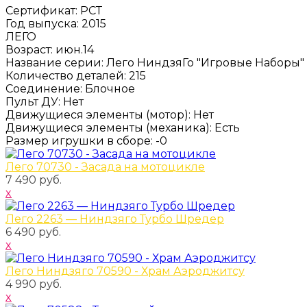
Сертификат
:
РСТ
Год выпуска
:
2015
ЛЕГО
Возраст
:
июн.14
Название серии
:
Лего НиндзяГо "Игровые Наборы"
Количество деталей
:
215
Соединение
:
Блочное
Пульт ДУ
:
Нет
Движущиеся элементы (мотор)
:
Нет
Движущиеся элементы (механика)
:
Есть
Размер игрушки в сборе
:
-0
Лего 70730 - Засада на мотоцикле
7 490 руб.
x
Лего 2263 — Ниндзяго Турбо Шредер
6 490 руб.
x
Лего Ниндзяго 70590 - Храм Аэроджитсу
4 990 руб.
x