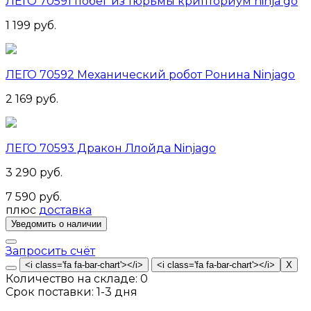
ЛЕГО 70591 побег из тюрьмы крипториум ninja go
1 199 руб.
ЛЕГО 70592 Механический робот Ронина Ninjago
2 169 руб.
ЛЕГО 70593 Дракон Ллойда Ninjago
3 290 руб.
7 590 руб.
плюс
доставка
Запросить счёт
Количество на складе:
0
Срок поставки:
1-3 дня