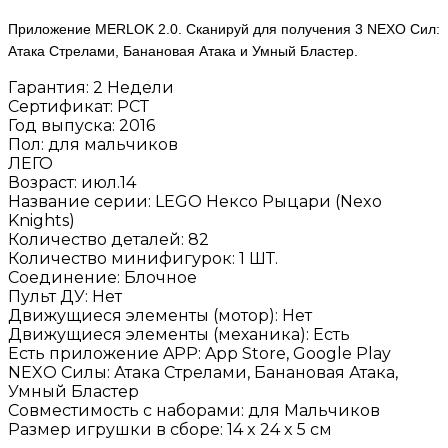
Приложение MERLOK 2.0. Сканируй для получения 3 NEXO Сил:
Атака Стрелами, Банановая Атака и Умный Бластер.
Гарантия
:
2 Недели
Сертификат
:
РСТ
Год выпуска
:
2016
Пол
:
для мальчиков
ЛЕГО
Возраст
:
июл.14
Название серии
:
LEGO Нексо Рыцари (Nexo
Knights)
Количество деталей
:
82
Количество минифигурок
:
1 ШТ.
Соединение
:
Блочное
Пульт ДУ
:
Нет
Движущиеся элементы (мотор)
:
Нет
Движущиеся элементы (механика)
:
Есть
Есть приложение APP
:
App Store, Google Play
NEXO Силы
:
Атака Стрелами, Банановая Атака,
Умный Бластер
Совместимость с наборами
:
для Мальчиков
Размер игрушки в сборе
:
14 x 24 x 5 см