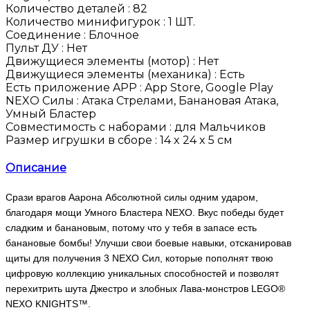
Количество деталей :
82
Количество минифигурок :
1 ШТ.
Соединение :
Блочное
Пульт ДУ :
Нет
Движущиеся элементы (мотор) :
Нет
Движущиеся элементы (механика) :
Есть
Есть приложение APP :
App Store, Google Play
NEXO Силы :
Атака Стрелами, Банановая Атака,
Умный Бластер
Совместимость с наборами :
для Мальчиков
Размер игрушки в сборе :
14 x 24 x 5 см
Описание
Срази врагов Аарона Абсолютной силы одним ударом,
благодаря мощи Умного Бластера NEXO. Вкус победы будет
сладким и банановым, потому что у тебя в запасе есть
банановые бомбы! Улучши свои боевые навыки, отсканировав
щиты для получения 3 NEXO Сил, которые пополнят твою
цифровую коллекцию уникальных способностей и позволят
перехитрить шута Джестро и злобных Лава-монстров LEGO®
NEXO KNIGHTS™.