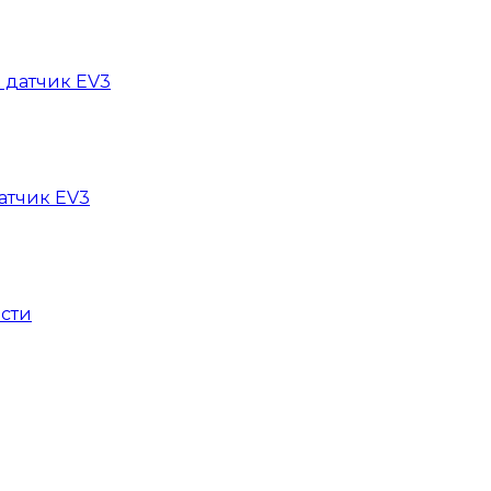
 датчик EV3
атчик EV3
ости