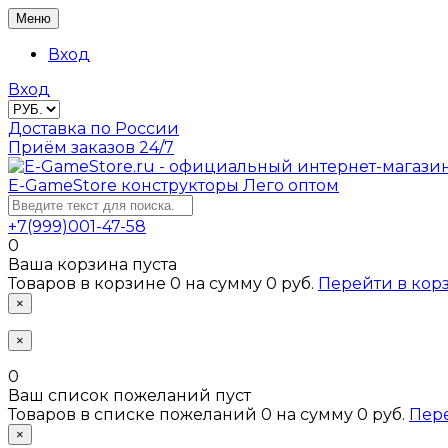
Меню
Вход
Вход
Доставка по России
Приём заказов 24/7
E-GameStore
конструкторы Лего оптом
+7(999)001-47-58
0
Ваша корзина пуста
Товаров в корзине
0
на сумму
0 руб.
Перейти в кор
×
×
0
Ваш список пожеланий пуст
Товаров в списке пожеланий
0
на сумму
0 руб.
Пер
×