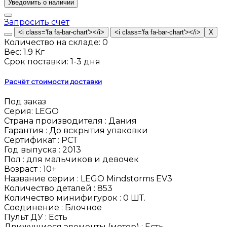
Запросить счёт
Количество на складе:
0
Вес:
1.9 Кг
Срок поставки:
1-3 дня
Расчёт стоимости доставки
Под заказ
Серия:
LEGO
Страна производителя :
Дания
Гарантия :
До вскрытия упаковки
Сертификат :
РСТ
Год выпуска :
2013
Пол :
для мальчиков и девочек
Возраст :
10+
Название серии :
LEGO Mindstorms EV3
Количество деталей :
853
Количество минифигурок :
0 ШТ.
Соединение :
Блочное
Пульт ДУ :
Есть
Движущиеся элементы (мотор) :
Есть