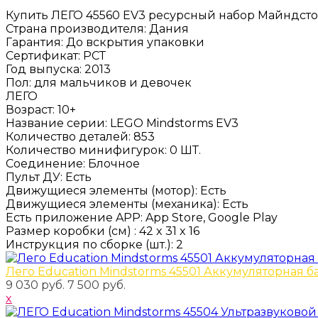
Купить ЛЕГО 45560 EV3 ресурсный набор Майндст
Страна производителя
:
Дания
Гарантия
:
До вскрытия упаковки
Сертификат
:
РСТ
Год выпуска
:
2013
Пол
:
для мальчиков и девочек
ЛЕГО
Возраст
:
10+
Название серии
:
LEGO Mindstorms EV3
Количество деталей
:
853
Количество минифигурок
:
0 ШТ.
Соединение
:
Блочное
Пульт ДУ
:
Есть
Движущиеся элементы (мотор)
:
Есть
Движущиеся элементы (механика)
:
Есть
Есть приложение APP
:
App Store, Google Play
Размер коробки
(см)
:
42 x 31 x 16
Инструкция по сборке
(шт.)
:
2
Лего Education Mindstorms 45501 Аккумуляторная б
9 030 руб.
7 500 руб.
x