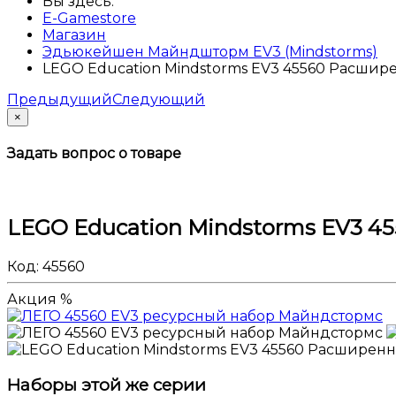
Вы здесь:
E-Gamestore
Магазин
Эдьюкейшен Майндшторм EV3 (Mindstorms)
LEGO Education Mindstorms EV3 45560 Расшир
Предыдущий
Следующий
×
Задать вопрос о товаре
LEGO Education Mindstorms EV3 4
Код:
45560
Акция %
Наборы этой же серии