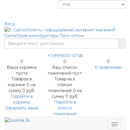
Меню
Вход
E-
GameStore
конструкторы Лего оптом
+7(999)001-47-58
0
0
0
Ваша корзина
Ваш список
К сравнению
пуста
пожеланий пуст
Товаров в
Товаров в
корзине
0
на
списке
сумму
0 руб.
пожеланий
0
на
Перейти в
сумму
0 руб.
корзину
Перейти в
Оформить заказ
список
пожеланий
Меню