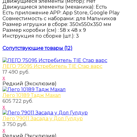
Движущиеся элементы (мотор)
:
Нет
Движущиеся элементы (механика)
:
Есть
Есть приложение APP
:
App Store, Google Play
Совместимость с наборами
:
для Мальчиков
Размер игрушки в сборе
:
350x550x350 мм
Размер коробки
(см)
:
58 x 48 x 9
Инструкция по сборке
(шт.)
:
3
Сопутствующие товары (12)
ЛЕГО 75095 Истребитель TIE Стар варс
17 490 руб.
x
Редкий (Эксклюзив)
Лего 10189 Тадж Махал
605 722 руб.
x
Лего 79011 Засада у Дол Гулдур
3 750 руб.
x
Редкий (Эксклюзив)