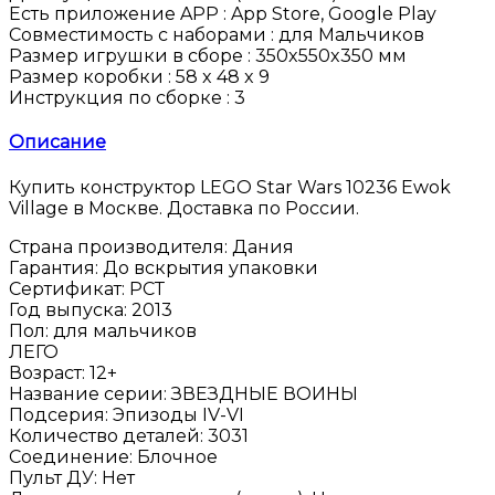
Есть приложение APP :
App Store, Google Play
Совместимость с наборами :
для Мальчиков
Размер игрушки в сборе :
350x550x350 мм
Размер коробки :
58 x 48 x 9
Инструкция по сборке :
3
Описание
Купить конструктор LEGO Star Wars 10236 Ewok
Village в Москве. Доставка по России.
Страна производителя
:
Дания
Гарантия
:
До вскрытия упаковки
Сертификат
:
РСТ
Год выпуска
:
2013
Пол
:
для мальчиков
ЛЕГО
Возраст
:
12+
Название серии
:
ЗВЕЗДНЫЕ ВОИНЫ
Подсерия
:
Эпизоды IV-VI
Количество деталей
:
3031
Соединение
:
Блочное
Пульт ДУ
:
Нет