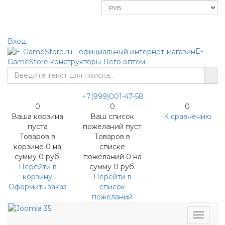
Меню
Вход
E-
GameStore
конструкторы Лего оптом
+7(999)001-47-58
0
0
0
Ваша корзина
Ваш список
К сравнению
пуста
пожеланий пуст
Товаров в
Товаров в
корзине
0
на
списке
сумму
0 руб.
пожеланий
0
на
Перейти в
сумму
0 руб.
корзину
Перейти в
Оформить заказ
список
пожеланий
Меню