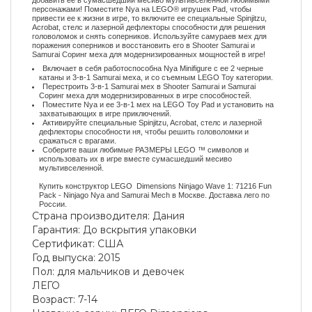
персонажами! Поместите Nya на LEGO® игрушек Pad, чтобы
привести ее к жизни в игре, то включите ее специальные Spinjitzu,
Acrobat, стелс и лазерной дефлекторы способности для решения
головоломок и снять соперников. Используйте самураев мех для
поражения соперников и восстановить его в Shooter Samurai и
Samurai Соринг меха для модернизированных мощностей в игре!
Включает в себя работоспособна Nya Minifigure с ее 2 черные
катаны и 3-в-1 Samurai меха, и со съемным LEGO Toy категории.
Перестроить 3-в-1 Samurai мех в Shooter Samurai и Samurai
Соринг меха для модернизированных в игре способностей.
Поместите Nya и ее 3-в-1 мех на LEGO Toy Pad и установить на
захватывающих в игре приключений.
Активируйте специальные Spinjitzu, Acrobat, стелс и лазерной
дефлекторы способности ня, чтобы решить головоломки и
сражаться с врагами.
Соберите ваши любимые РАЗМЕРЫ LEGO ™ символов и
использовать их в игре вместе сумасшедший месиво
мультивселенной.
Купить конструктор LEGO Dimensions Ninjago Wave 1: 71216 Fun
Pack - Ninjago Nya and Samurai Mech в Москве. Доставка лего по
России.
Страна производителя
:
Дания
Гарантия
:
До вскрытия упаковки
Сертификат
:
США
Год выпуска
:
2015
Пол
:
для мальчиков и девочек
ЛЕГО
Возраст
:
7-14