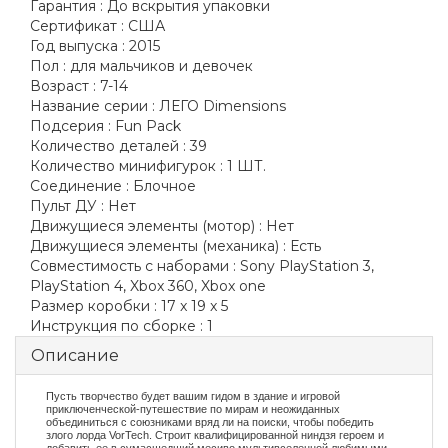
Гарантия :
До вскрытия упаковки
Сертификат :
США
Год выпуска :
2015
Пол :
для мальчиков и девочек
Возраст :
7-14
Название серии :
ЛЕГО Dimensions
Подсерия :
Fun Pack
Количество деталей :
39
Количество минифигурок :
1 ШТ.
Соединение :
Блочное
Пульт ДУ :
Нет
Движущиеся элементы (мотор) :
Нет
Движущиеся элементы (механика) :
Есть
Совместимость с наборами :
Sony PlayStation 3,
PlayStation 4, Xbox 360, Xbox one
Размер коробки :
17 x 19 x 5
Инструкция по сборке :
1
Описание
Пусть творчество будет вашим гидом в здание и игровой
приключенческой-путешествие по мирам и неожиданных
объединиться с союзниками вряд ли на поиски, чтобы победить
злого лорда VorTech. Строит квалифицированной ниндзя героем и
добавить ее в сумасшедший месиво мультивселенной любимыми