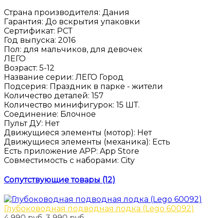
Страна производителя
:
Дания
Гарантия
:
До вскрытия упаковки
Сертификат
:
РСТ
Год выпуска
:
2016
Пол
:
для мальчиков, для девочек
ЛЕГО
Возраст
:
5-12
Название серии
:
ЛЕГО Город
Подсерия
:
Праздник в парке - жители
Количество деталей
:
157
Количество минифигурок
:
15 ШТ.
Соединение
:
Блочное
Пульт ДУ
:
Нет
Движущиеся элементы (мотор)
:
Нет
Движущиеся элементы (механика)
:
Есть
Есть приложение APP
:
App Store
Совместимость с наборами
:
City
Сопутствующие товары (12)
Глубоководная подводная лодка (Lego 60092)
4 990 руб.
3 990 руб.