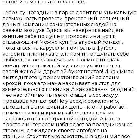
встретить малыша в колясочке.
Lego City Праздник в парке дарит вам уникальную
возможность провести прекрасный, солнечный
день в компании замечательных людей на
свежем воздухе! Здесь вы наверняка найдете
занятие себе по душе и присоединиться к
отдыхающим! Можно купить вкусный хот-дог,
покататься на карусели, поиграть в футбол,
устроить пикник за столиком и придумать себе
любое другое развлечение. Посмотрите, как
романтично пожилой мужчина ухаживает за
своей женой и дарит ей букет цветов! И как мило
выглядит отец, присматривающий за своим
крохой, пока его мама накрывает на стол для
замечательного пикника! А как забавно голодный
пес настойчиво пытается стащить сосиску у
продавца хот-догов! Не у всех, к сожалению,
выходной в этот дивный день - кто-то работает,
стрижет газон и красит забор, пока другие
наслаждаются прекрасной погодой. А кто-то
просто с интересом наблюдает за праздником со
стороны, дожидаясь своего автобуса на
станции..Стоит только захотеть, и в один миг все