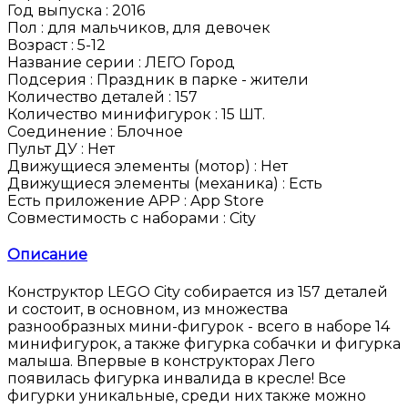
Год выпуска :
2016
Пол :
для мальчиков, для девочек
Возраст :
5-12
Название серии :
ЛЕГО Город
Подсерия :
Праздник в парке - жители
Количество деталей :
157
Количество минифигурок :
15 ШТ.
Соединение :
Блочное
Пульт ДУ :
Нет
Движущиеся элементы (мотор) :
Нет
Движущиеся элементы (механика) :
Есть
Есть приложение APP :
App Store
Совместимость с наборами :
City
Описание
Конструктор LEGO City собирается из 157 деталей
и состоит, в основном, из множества
разнообразных мини-фигурок - всего в наборе 14
минифигурок, а также фигурка собачки и фигурка
малыша. Впервые в конструкторах Лего
появилась фигурка инвалида в кресле! Все
фигурки уникальные, среди них также можно