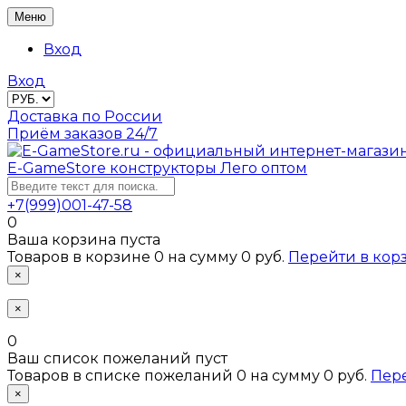
Меню
Вход
Вход
Доставка по России
Приём заказов 24/7
E-GameStore
конструкторы Лего оптом
+7(999)001-47-58
0
Ваша корзина пуста
Товаров в корзине
0
на сумму
0 руб.
Перейти в кор
×
×
0
Ваш список пожеланий пуст
Товаров в списке пожеланий
0
на сумму
0 руб.
Пер
×