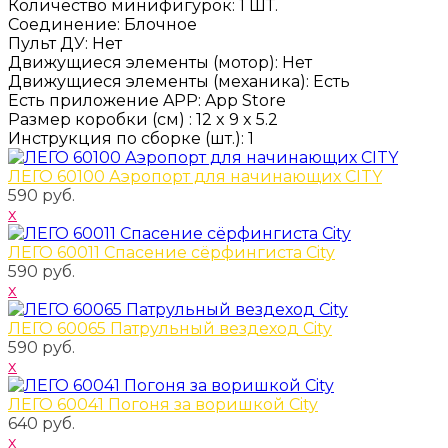
Количество минифигурок
:
1 ШТ.
Соединение
:
Блочное
Пульт ДУ
:
Нет
Движущиеся элементы (мотор)
:
Нет
Движущиеся элементы (механика)
:
Есть
Есть приложение APP
:
App Store
Размер коробки
(см)
:
12 x 9 x 5.2
Инструкция по сборке
(шт.)
:
1
ЛЕГО 60100 Аэропорт для начинающих CITY
590 руб.
x
ЛЕГО 60011 Спасение сёрфингиста City
590 руб.
x
ЛЕГО 60065 Патрульный вездеход City
590 руб.
x
ЛЕГО 60041 Погоня за воришкой City
640 руб.
x