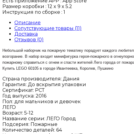
Есть приложение APP :
App Store
Размер коробки :
12 x 9 x 5.2
Инструкция по сборке :
1
Описание
Сопутствующие товары (11)
Доставка
Отзывов (0)
Небольшой наборчик на пожарную тематику порадует каждого любителя 
возгорание. В набор входит минифигурка героя-пожарного в огнеупорн
пожарному справиться с огнем и спасти жителей Лего города от пожар
Купить LEGO 60105 в городе Ивантеевка, Королев, Пушкино
Страна производителя
:
Дания
Гарантия
:
До вскрытия упаковки
Сертификат
:
РСТ
Год выпуска
:
2016
Пол
:
для мальчиков и девочек
ЛЕГО
Возраст
:
5-12
Название серии
:
ЛЕГО Город
Подсерия
:
Пожарные
Количество деталей
:
64