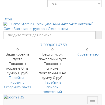
Меню
Вход
E-
GameStore
конструкторы Лего оптом
+7(999)001-47-58
0
0
0
Ваша корзина
Ваш список
К сравнению
пуста
пожеланий пуст
Товаров в
Товаров в
корзине
0
на
списке
сумму
0 руб.
пожеланий
0
на
Перейти в
сумму
0 руб.
корзину
Перейти в
Оформить заказ
список
пожеланий
Меню