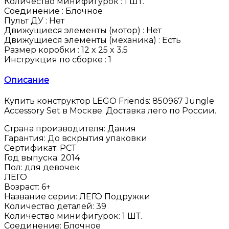
Количество минифигурок :
1 ШТ.
Соединение :
Блочное
Пульт ДУ :
Нет
Движущиеся элементы (мотор) :
Нет
Движущиеся элементы (механика) :
Есть
Размер коробки :
12 x 25 x 3.5
Инструкция по сборке :
1
Описание
Купить конструктор LEGO Friends: 850967 Jungle
Accessory Set в Москве. Доставка лего по России.
Страна производителя
:
Дания
Гарантия
:
До вскрытия упаковки
Сертификат
:
РСТ
Год выпуска
:
2014
Пол
:
для девочек
ЛЕГО
Возраст
:
6+
Название серии
:
ЛЕГО Подружки
Количество деталей
:
39
Количество минифигурок
:
1 ШТ.
Соединение
:
Блочное