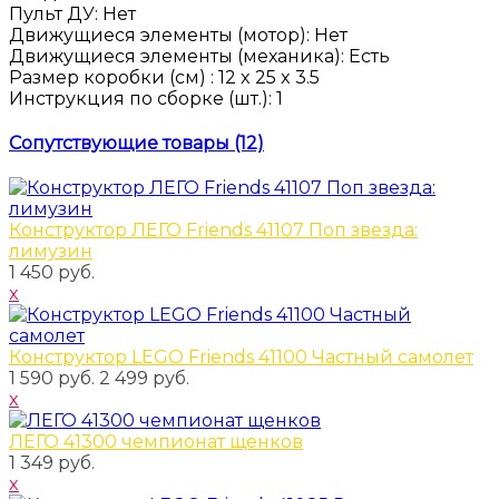
Пульт ДУ
:
Нет
Движущиеся элементы (мотор)
:
Нет
Движущиеся элементы (механика)
:
Есть
Размер коробки
(см)
:
12 x 25 x 3.5
Инструкция по сборке
(шт.)
:
1
Сопутствующие товары (12)
Конструктор ЛЕГО Friends 41107 Поп звезда:
лимузин
1 450 руб.
x
Конструктор LEGO Friends 41100 Частный самолет
1 590 руб.
2 499 руб.
x
ЛЕГО 41300 чемпионат щенков
1 349 руб.
x